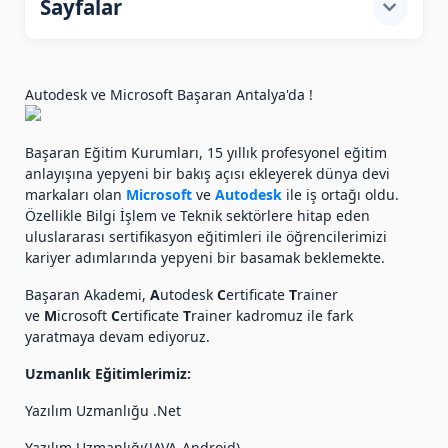
Sayfalar
Autodesk ve Microsoft Başaran Antalya'da !
Hakkımızda
Başaran Eğitim Kurumları, 15 yıllık profesyonel eğitim
Franchise
anlayışına yepyeni bir bakış açısı ekleyerek dünya devi
markaları olan
Microsoft
ve
Autodesk
ile iş ortağı oldu.
Özellikle Bilgi İşlem ve Teknik sektörlere hitap eden
uluslararası sertifikasyon eğitimleri ile öğrencilerimizi
Kariyer Danışmanlığı
kariyer adımlarında yepyeni bir basamak beklemekte.
Başaran Akademi,
A
utodesk
C
ertificate
T
rainer
ve
M
icrosoft
C
ertificate
T
rainer kadromuz ile fark
İletişim
yaratmaya devam ediyoruz.
Uzmanlık Eğitimlerimiz:
Sınavlar
Yazılım Uzmanlığu .Net
Yazılım Uzmanlığı(JAVA-Android)