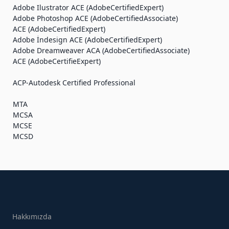
Adobe Ilustrator ACE (AdobeCertifiedExpert)
Adobe Photoshop ACE (AdobeCertifiedAssociate)
ACE (AdobeCertifiedExpert)
Referanslarımız
Adobe İndesign ACE (AdobeCertifiedExpert)
Adobe Dreamweaver ACA (AdobeCertifiedAssociate)
ACE (AdobeCertifieExpert)
Verdiğimiz Sertifikalar
ACP-Autodesk Certified Professional
MTA
Yetkinliklerimiz
MCSA
MCSE
MCSD
Size nasıl yardımcı
olabiliriz?
Eğitim danışmanlarımızla iletişime
geçin.
0(242) 248 35 99
Hakkımızda