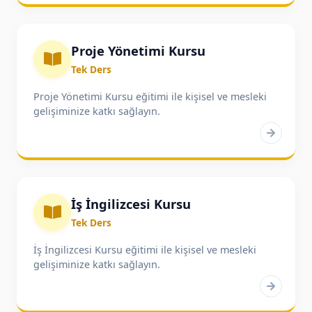
Medya / Tasarım
16
Proje Yönetimi Kursu
Microsoft Office
9
Tek Ders
Proje Yönetimi Kursu eğitimi ile kişisel ve mesleki
gelişiminize katkı sağlayın.
Muhasebe ve ERP
23
Video Animasyon
6
İş İngilizcesi Kursu
Otomasyon
2
Tek Ders
İş İngilizcesi Kursu eğitimi ile kişisel ve mesleki
gelişiminize katkı sağlayın.
Coğrafi Bilgi Sistemleri
2