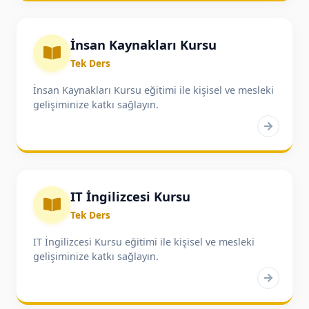
İş Yönetimi
6
İnsan Kaynakları Kursu
Mesleki Eğitim
16
Tek Ders
İnsan Kaynakları Kursu eğitimi ile kişisel ve mesleki
gelişiminize katkı sağlayın.
Kişisel Gelişim / Beceri
32
Size nasıl yardımcı
olabiliriz?
IT İngilizcesi Kursu
Eğitim danışmanlarımızla iletişime
Tek Ders
geçin.
0(242) 248 35 99
IT İngilizcesi Kursu eğitimi ile kişisel ve mesleki
gelişiminize katkı sağlayın.